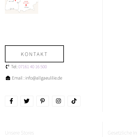
KONTAKT
Tel:
07161 40 16 500
Email : info@allgaeulilie.de
Unsere Stores
Gesetzliche I