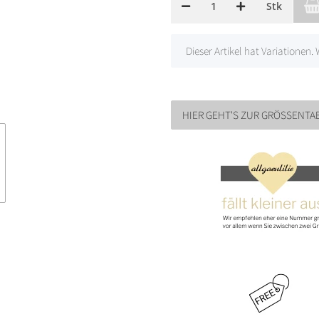
Stk
x
Dieser Artikel hat Variationen.
HIER GEHT'S ZUR GRÖSSENTAB