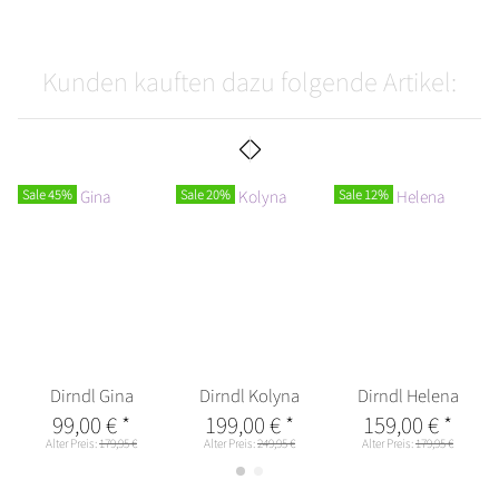
Kunden kauften dazu folgende Artikel:
Sale 45%
Sale 20%
Sale 12%
Dirndl Gina
Dirndl Kolyna
Dirndl Helena
99,00 €
*
199,00 €
*
159,00 €
*
Alter Preis:
179,95 €
Alter Preis:
249,95 €
Alter Preis:
179,95 €