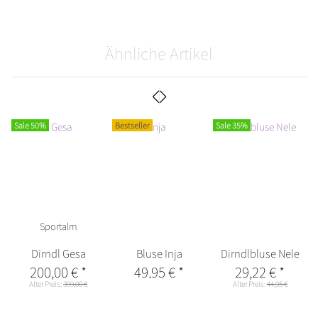
Ähnliche Artikel
Sale 50%
Bestseller
Sale 35%
Sportalm
Dirndl Gesa
Bluse Inja
Dirndlbluse Nele
200,00 €
*
49,95 €
*
29,22 €
*
Alter Preis:
399,00 €
Alter Preis:
44,95 €