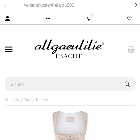
14 Tage unkompliziertes Rückgaberecht
0
Startseite
Sale
Damen