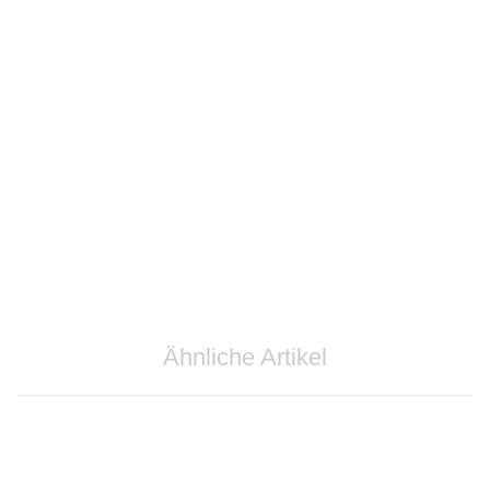
Dirndl-BH Mia
39,95 €
*
Ähnliche Artikel
Bestseller