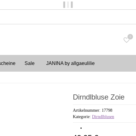
Versandkostenfrei ab 150€
0
scheine
Sale
JANINA by allgaeulilie
Dirndlbluse Zoie
Artikelnummer:
17798
Kategorie:
Dirndlblusen