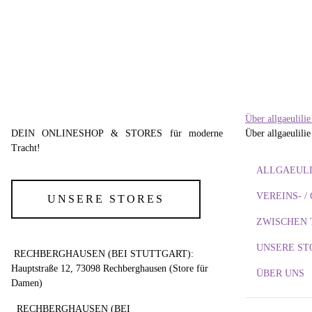
JANINA BY ALLGAEULILIE
Dirndl Meike
229,00 €
*
Über allgaeulili
DEIN ONLINESHOP & STORES für moderne
Über allgaeulilie
Tracht!
ALLGAEULI
VEREINS- 
UNSERE STORES
ZWISCHEN 
UNSERE ST
RECHBERGHAUSEN (BEI STUTTGART):
Hauptstraße 12, 73098 Rechberghausen (Store für
ÜBER UNS
Damen)
RECHBERGHAUSEN (BEI