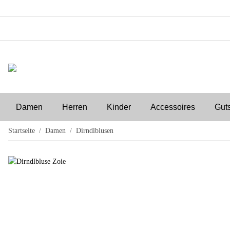
Damen
Herren
Kinder
Accessoires
Gut
Startseite
Damen
Dirndlblusen