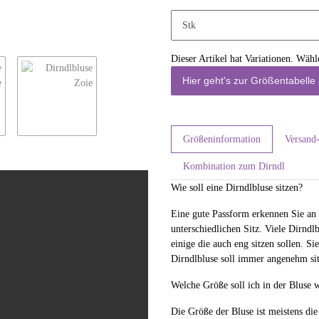
Stk
x
Dieser Artikel hat Variationen. Wähl
Hier geht's zur Größentabelle 
Größeninformation
Versand
Kombination zum Dirndl
Wie soll eine Dirndlbluse sitzen?
Eine gute Passform erkennen Sie an 
unterschiedlichen Sitz. Viele Dirndl
einige die auch eng sitzen sollen. S
Dirndlbluse soll immer angenehm sit
Welche Größe soll ich in der Bluse 
Die Größe der Bluse ist meistens die