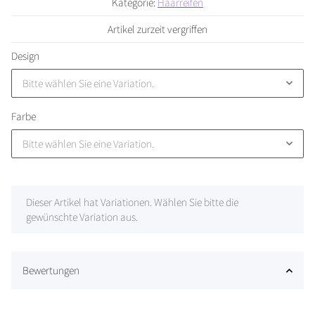
Kategorie:
Haarreifen
Artikel zurzeit vergriffen
Design
Bitte wählen Sie eine Variation.
Farbe
Bitte wählen Sie eine Variation.
x
Dieser Artikel hat Variationen. Wählen Sie bitte die
gewünschte Variation aus.
Bewertungen