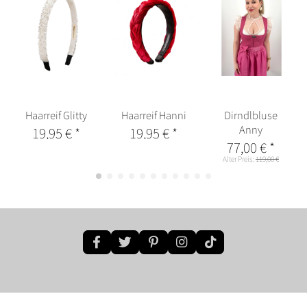
Haarreif Glitty
Haarreif Hanni
Dirndlbluse
Anny
19,95 €
*
19,95 €
*
77,00 €
*
Alter Preis:
119,00 €