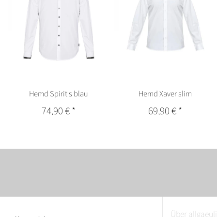
Hemd Spirit s blau
Hemd Xaver slim
74,90 €
*
69,90 €
*
Über allgaeuli