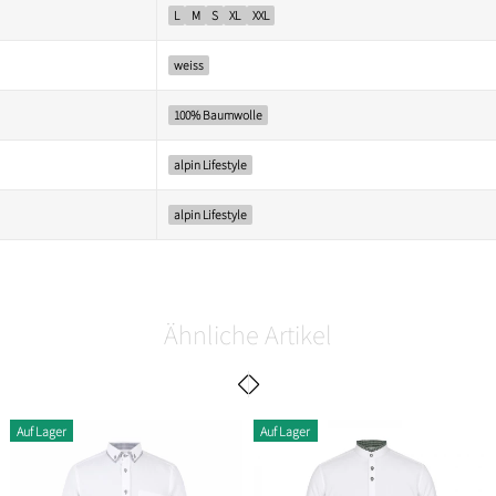
L
M
S
XL
XXL
weiss
100% Baumwolle
alpin Lifestyle
alpin Lifestyle
Ähnliche Artikel
Auf Lager
Auf Lager