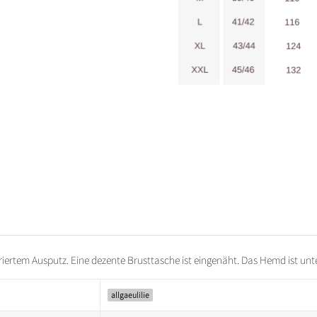
rriertem Ausputz. Eine dezente Brusttasche ist eingenäht. Das Hemd ist 
allgaeulilie