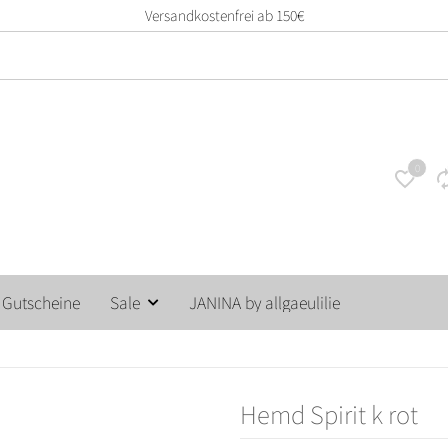
14 Tage unkompliziertes Rückgaberecht
0
Gutscheine
Sale
JANINA by allgaeulilie
Hemd Spirit k rot