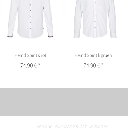
Hemd Spirit s rot
Hemd Spirit k gruen
74,90 €
*
74,90 €
*
Versand, Rückgabe & Zahlungsarten