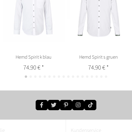
Hemd Spirit k blau
Hemd Spirit s gruen
74,90 €
*
74,90 €
*
lie
Kundenservice