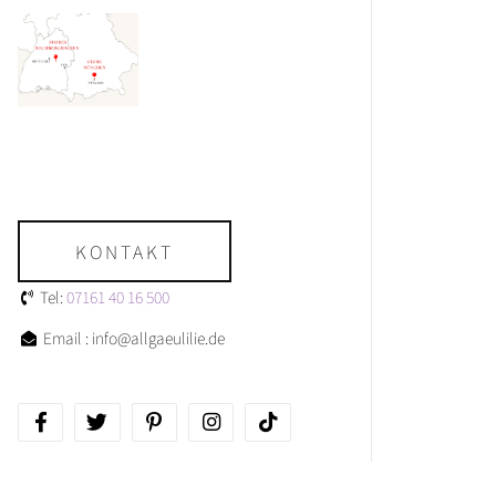
KONTAKT
Tel:
07161 40 16 500
Email : info@allgaeulilie.de