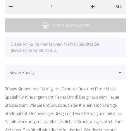
Stk
IN DEN WARENKORB
x
Dieser Artikel hat Variationen. Wählen Sie bitte die
gewünschte Variation aus.
Beschreibung
Süsses Kinderdirndl 3-teilig incl. Dirndlschürze und Dirndlbluse.
Speziell für Kinder gemacht. Feines Dirndl Design aus dem Hause
Stockerpoint. Wie die Großen, so auch die Kleinen. Hochwertige
Stoffqualität. Hochwertiges Design und Verarbeitung und mit allen
Details eines anspruchsvollen festlichen Dirndls ausgestattet. Zum
Verlieben. Das Dirndl wird dreiteilig, also incl. Dirndlschürze und