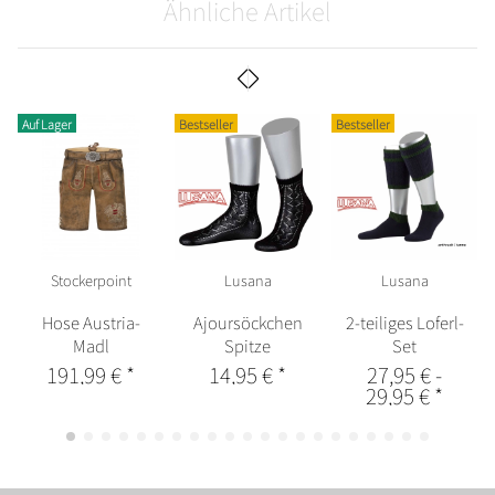
Ähnliche Artikel
Auf Lager
Bestseller
Bestseller
Stockerpoint
Lusana
Lusana
Hose Austria-
Ajoursöckchen
2-teiliges Loferl-
Madl
Spitze
Set
191,99 €
*
14,95 €
*
27,95 €
-
29,95 €
*