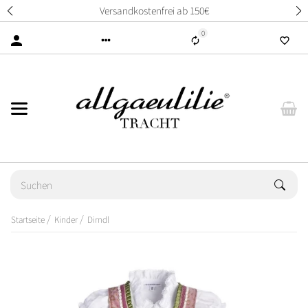
14 Tage unkompliziertes Rückgabere
0
Startseite
Kinder
Dirndl