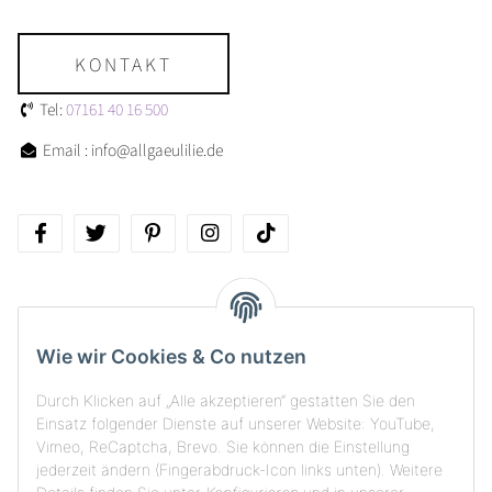
KONTAKT
Tel:
07161 40 16 500
Email : info@allgaeulilie.de
Über allgaeulilie
Wie wir Cookies & Co nutzen
Kundenservice
Durch Klicken auf „Alle akzeptieren“ gestatten Sie den
Versand, Rückgabe & Zahlungsarten
Einsatz folgender Dienste auf unserer Website: YouTube,
Vimeo, ReCaptcha, Brevo. Sie können die Einstellung
jederzeit ändern (Fingerabdruck-Icon links unten). Weitere
Unsere Stores