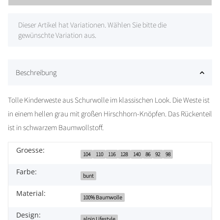
x
Dieser Artikel hat Variationen. Wählen Sie bitte die
gewünschte Variation aus.
Beschreibung
Tolle Kinderweste aus Schurwolle im klassischen Look. Die Weste ist
in einem hellen grau mit großen Hirschhorn-Knöpfen. Das Rückenteil
ist in schwarzem Baumwollstoff.
Groesse:
104
110
116
128
140
86
92
98
Farbe:
bunt
Material:
100% Baumwolle
Design:
alpin Lifestyle