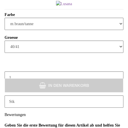
Farbe
Groesse
IN DEN WARENKORB
x
Dieser Artikel hat Variationen. Wählen Sie bitte die gewünschte Variation
Stk
aus.
Bewertungen
Geben Sie die erste Bewertung für diesen Artikel ab und helfen Sie