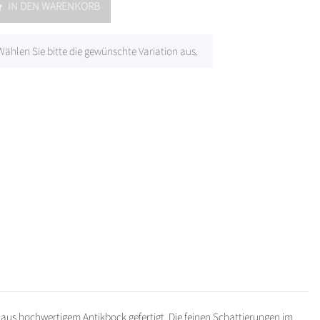
IN DEN WARENKORB
 Wählen Sie bitte die gewünschte Variation aus.
d aus hochwertigem Antikbock gefertigt. Die feinen Schattierungen im