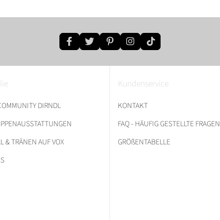
lie
Kundenservice
 COMMUNITY DIRNDL
KONTAKT
RUPPENAUSSTATTUNGEN
FAQ - HÄUFIG GESTELLTE FRAGEN
L & TRÄNEN AUF VOX
GRÖßENTABELLE
ES