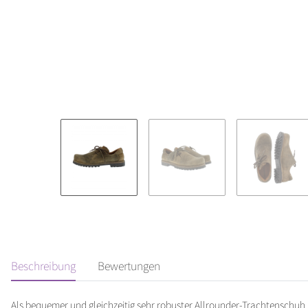
Beschreibung
Bewertungen
Als bequemer und gleichzeitig sehr robuster Allrounder-Trachtenschuh i