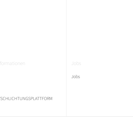
nformationen
Jobs
Jobs
ITSCHLICHTUNGSPLATTFORM
* Alle Preise inkl. gesetzlicher USt., zzgl.
Versand