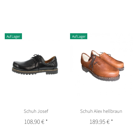
Auf Lager
Auf Lager
Schuh Josef
Schuh Alex hellbraun
108,90 €
*
189,95 €
*