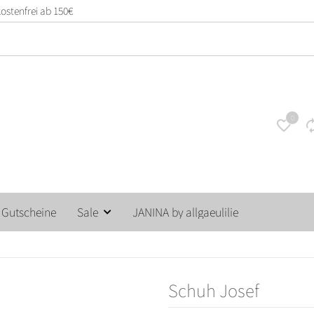
14 Tage unkompliziertes Rückgaberecht
0
Gutscheine
Sale
JANINA by allgaeulilie
Schuh Josef