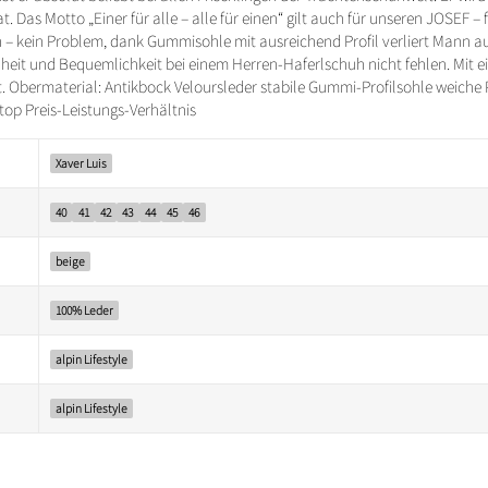
as Motto „Einer für alle – alle für einen“ gilt auch für unseren JOSEF – 
 – kein Problem, dank Gummisohle mit ausreichend Profil verliert Mann 
chheit und Bequemlichkeit bei einem Herren-Haferlschuh nicht fehlen. Mit 
 Obermaterial: Antikbock Veloursleder stabile Gummi-Profilsohle weiche P
op Preis-Leistungs-Verhältnis
Xaver Luis
40
41
42
43
44
45
46
beige
100% Leder
alpin Lifestyle
alpin Lifestyle