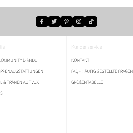
lie
Kundenservice
 COMMUNITY DIRNDL
KONTAKT
RUPPENAUSSTATTUNGEN
FAQ - HÄUFIG GESTELLTE FRAGEN
L & TRÄNEN AUF VOX
GRÖßENTABELLE
ES