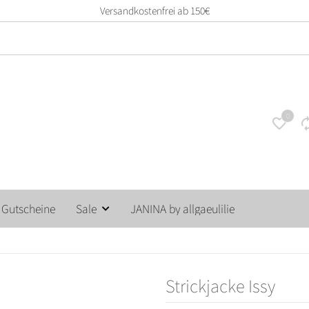
14 Tage unkompliziertes Rückgaberecht
0
Gutscheine
Sale
JANINA by allgaeulilie
Strickjacke Issy