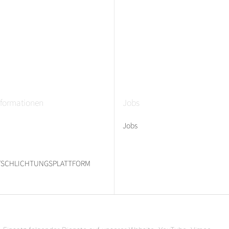
nformationen
Jobs
Jobs
ITSCHLICHTUNGSPLATTFORM
* Alle Preise inkl. gesetzlicher USt., zzgl.
Versand