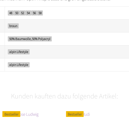
48
50
52
54
56
58
braun
50% Baumwolle, 50% Polyacryl
alpin Lifestyle
alpin Lifestyle
Kunden kauften dazu folgende Artikel:
Bestseller
Bestseller