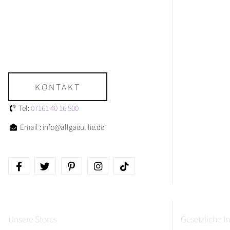
KONTAKT
Tel:
07161 40 16 500
Email : info@allgaeulilie.de
Unsere Stores
Gesetzliche I