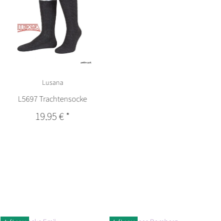
Lusana
L5697 Trachtensocke
19,95 €
*