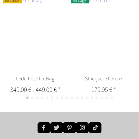
Bestseller
Auf Lager
Lederhose Ludwig
Strickjacke Lorenz
349,00 €
-
449,00 €
*
179,95 €
*