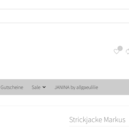
14 Tage unkompliziertes Rückgaberecht
0
Gutscheine
Sale
JANINA by allgaeulilie
Strickjacke Markus