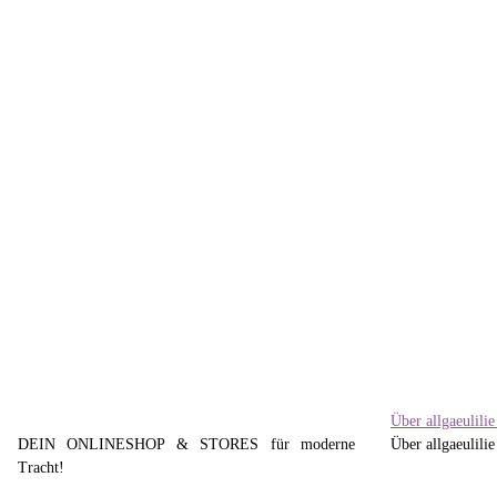
VRONIKAA
T-Shirt Angelika
77,95 €
*
Über allgaeulili
DEIN ONLINESHOP & STORES für moderne
Über allgaeulilie
Tracht!