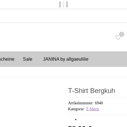
Versandkostenfrei ab 150€
0
scheine
Sale
JANINA by allgaeulilie
T-Shirt Bergkuh
Artikelnummer:
6940
Kategorie:
T-Shirts