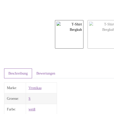
Beschreibung
Bewertungen
Marke:
Vronikaa
Groesse:
S
Farbe:
weiß