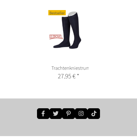
Bestseller
Trachtenkniestrumpf
27,95 €
*