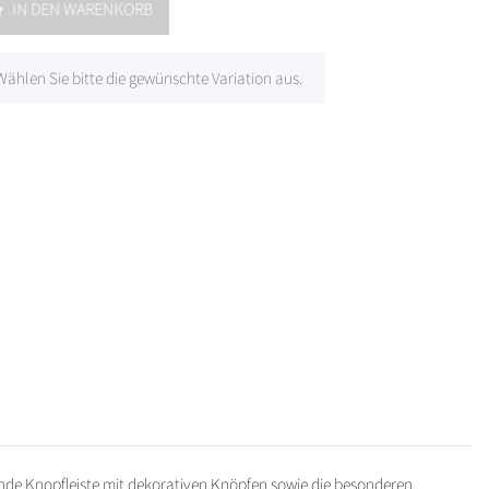
IN DEN WARENKORB
 Wählen Sie bitte die gewünschte Variation aus.
ende Knopfleiste mit dekorativen Knöpfen sowie die besonderen