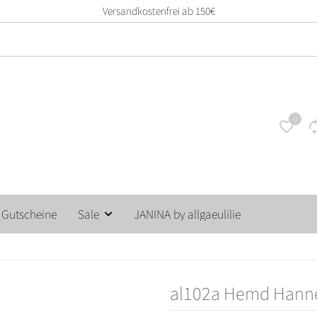
14 Tage unkomplizie
0
Gutscheine
Sale
JANINA by allgaeulilie
al102a Hemd Hann