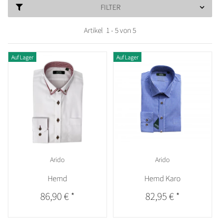
FILTER
Artikel
1
-
5
von
5
Auf Lager
Auf Lager
Arido
Arido
Hemd
Hemd Karo
86,90 €
*
82,95 €
*