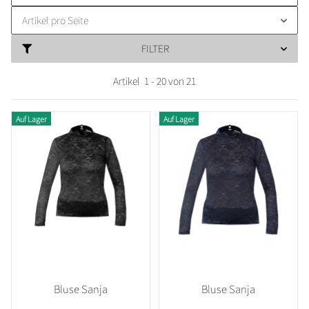
Artikel pro Seite
FILTER
Artikel
1
-
20
von
21
Auf Lager
Auf Lager
Bluse Sanja
Bluse Sanja