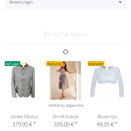
Bewertungen
Ähnliche Artikel
Auf Lager
Bestseller
Bestseller
JANINA by allgaeulilie
Janker Obolus
Dirndl Gracce
Bluse Inja
379,95 €
*
339,00 €
*
49,95 €
*