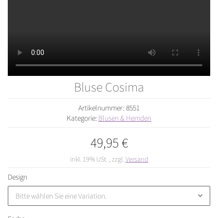
Bluse Cosima
Artikelnummer:
8551
Kategorie:
Blusen & Hemden
49,95 €
inkl. 19% USt. , zzgl.
Versand
Design
Bitte wählen Sie eine Variation.