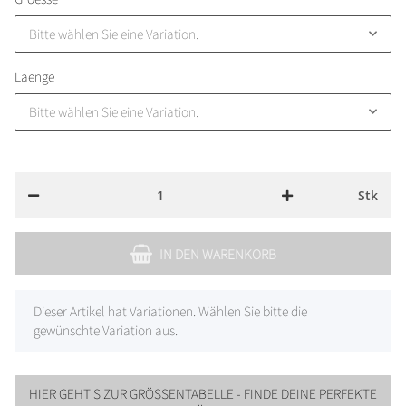
Bitte wählen Sie eine Variation.
Laenge
Bitte wählen Sie eine Variation.
Stk
IN DEN WARENKORB
x
Dieser Artikel hat Variationen. Wählen Sie bitte die
gewünschte Variation aus.
HIER GEHT'S ZUR GRÖSSENTABELLE - FINDE DEINE PERFEKTE G