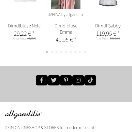
JANINA by allgaeulilie
Dirndlbluse Nele
Dirndlbluse
Dirndl Sabby
Emma
29,22 €
*
119,95 €
*
49,95 €
*
Alter Preis:
44,95 €
Alter Preis:
199,95 €
DEIN ONLINESHOP & STORES für moderne Tracht!