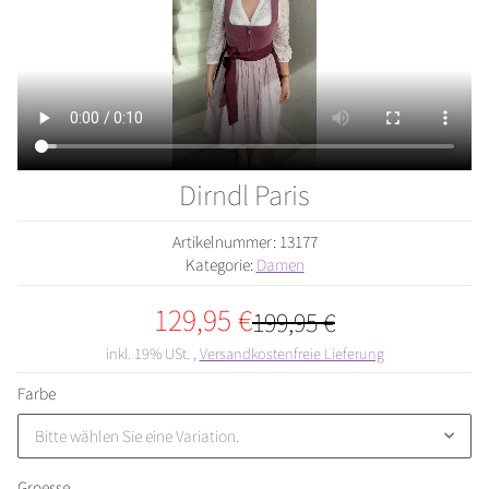
Dirndl Paris
Artikelnummer:
13177
Kategorie:
Damen
129,95 €
199,95 €
inkl. 19% USt. ,
Versandkostenfreie Lieferung
Farbe
Bitte wählen Sie eine Variation.
Groesse