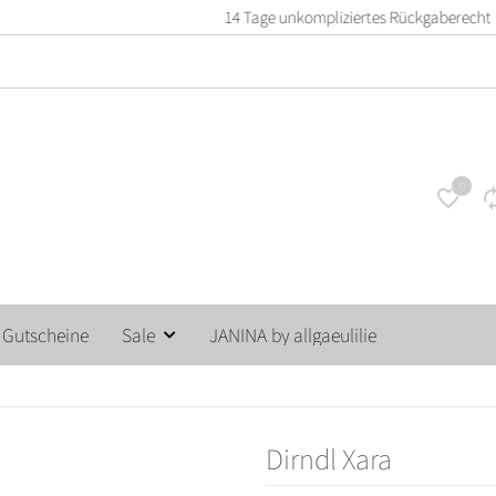
14 Tage unkompliziertes Rückgaberecht
0
Gutscheine
Sale
JANINA by allgaeulilie
Dirndl Xara