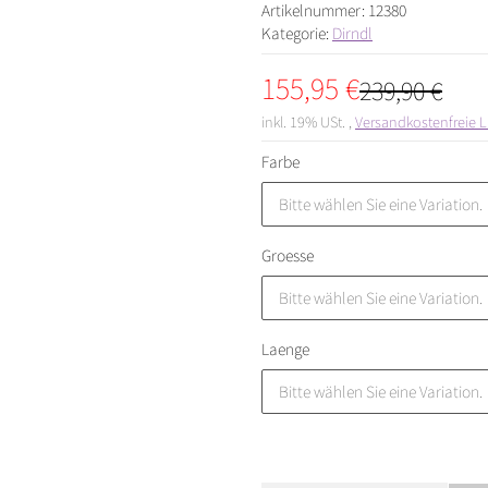
Artikelnummer:
12380
Kategorie:
Dirndl
155,95 €
239,90 €
inkl. 19% USt. ,
Versandkostenfreie L
Farbe
Bitte wählen Sie eine Variation.
Groesse
Bitte wählen Sie eine Variation.
Laenge
Bitte wählen Sie eine Variation.