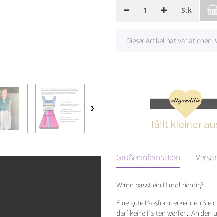
Stk
x
Dieser Artikel hat Variationen.
Größeninformation
Versa
Wann passt ein Dirndl richtig?
Eine gute Passform erkennen Sie da
darf keine Falten werfen.. An den