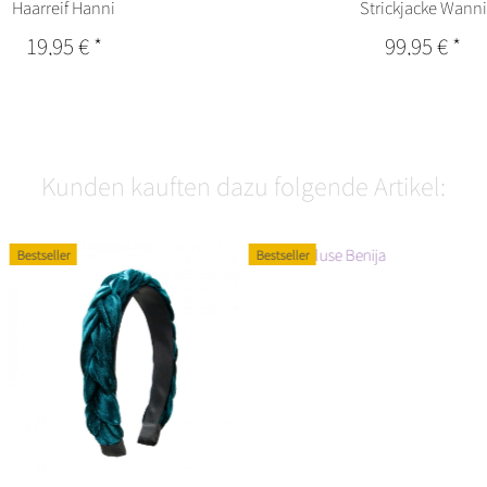
Haarreif Hanni
Strickjacke Wanni
19,95 €
*
99,95 €
*
Kunden kauften dazu folgende Artikel:
Bestseller
Bestseller