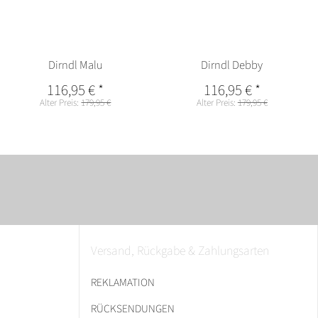
Dirndl Malu
Dirndl Debby
116,95 €
*
116,95 €
*
Alter Preis:
179,95 €
Alter Preis:
179,95 €
Versand, Rückgabe & Zahlungsarten
REKLAMATION
RÜCKSENDUNGEN