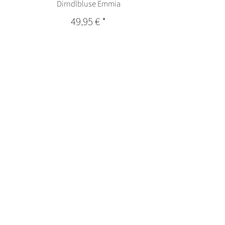
Dirndlbluse Emmia
49,95 €
*