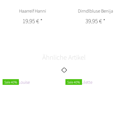
Haarreif Hanni
Dirndlbluse Benija
19,95 €
*
39,95 €
*
Ähnliche Artikel
Sale 40%
Sale 40%