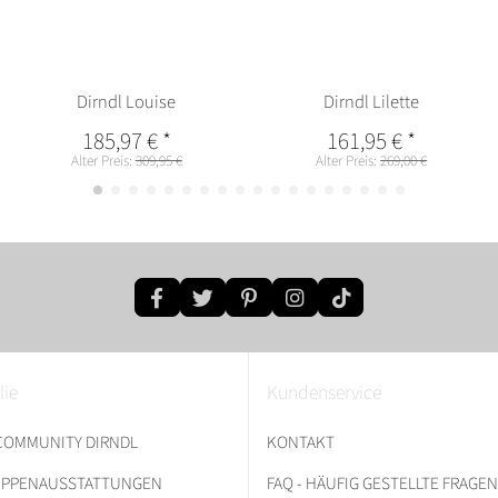
Dirndl Louise
Dirndl Lilette
185,97 €
*
161,95 €
*
Alter Preis:
309,95 €
Alter Preis:
269,00 €
lie
Kundenservice
 COMMUNITY DIRNDL
KONTAKT
RUPPENAUSSTATTUNGEN
FAQ - HÄUFIG GESTELLTE FRAGEN