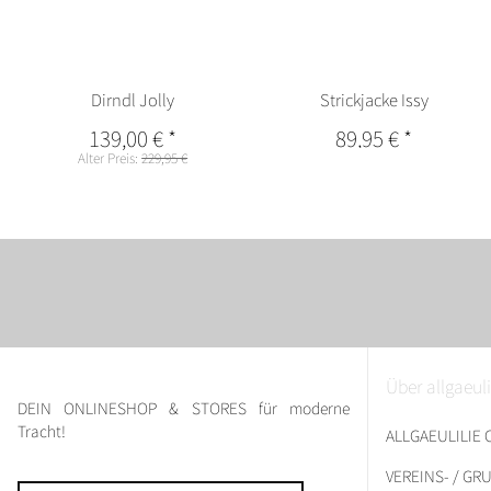
Dirndl Jolly
Strickjacke Issy
139,00 €
*
89,95 €
*
Alter Preis:
229,95 €
Über allgaeuli
DEIN ONLINESHOP & STORES für moderne
Tracht!
ALLGAEULILIE
VEREINS- / G