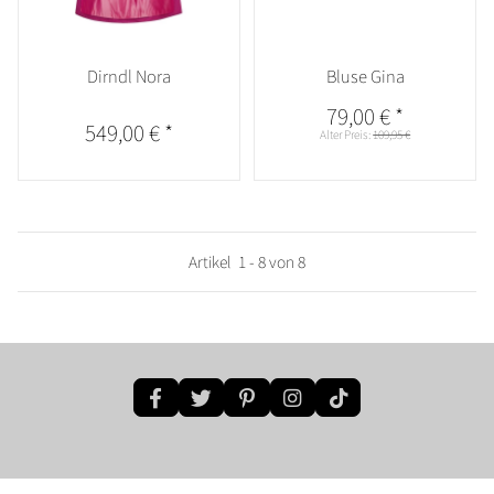
Dirndl Nora
Bluse Gina
79,00 €
*
549,00 €
*
Alter Preis:
109,95 €
Artikel
1
-
8
von
8