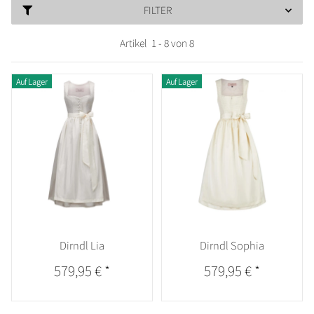
FILTER
Artikel
1
-
8
von
8
Auf Lager
Auf Lager
Dirndl Lia
Dirndl Sophia
579,95 €
*
579,95 €
*