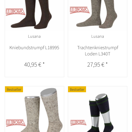
Lusana
Lusana
Kniebundstrumpf L18995
Trachtenkniestrumpf
Loden L340T
40,95 €
*
27,95 €
*
Bestseller
Bestseller