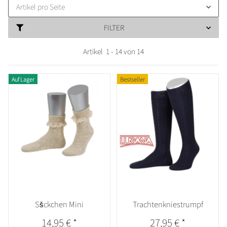
Artikel pro Seite
FILTER
Artikel
1
-
14
von
14
Auf Lager
Bestseller
Sšckchen Mini
Trachtenkniestrumpf
14,95 €
*
27,95 €
*