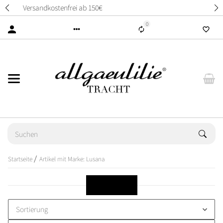
14 Tage unkompliziertes Rückgaberecht
0
Startseite
Artikel mit Marke: Lusana
Lusana
Sortierung