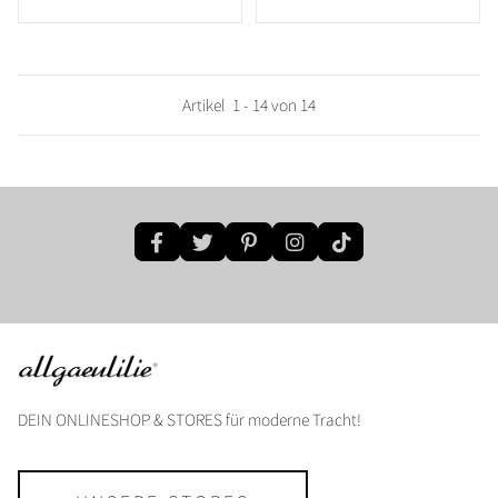
Artikel
1
-
14
von
14
DEIN ONLINESHOP & STORES für moderne Tracht!