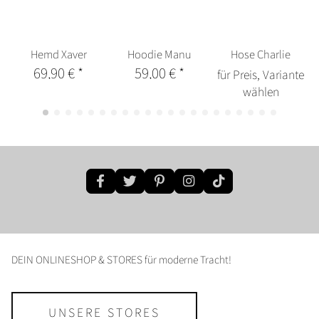
Hemd Xaver
Hoodie Manu
Hose Charlie
69,90 €
*
59,00 €
*
für Preis, Variante
wählen
DEIN ONLINESHOP & STORES für moderne Tracht!
UNSERE STORES