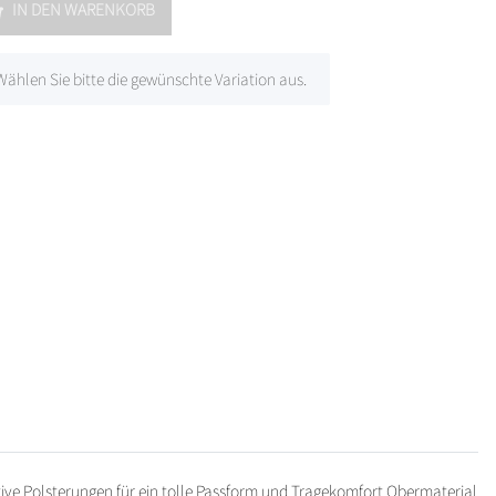
IN DEN WARENKORB
 Wählen Sie bitte die gewünschte Variation aus.
ive Polsterungen für ein tolle Passform und Tragekomfort Obermaterial