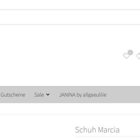
14 Tage unkompliziertes Rückgaberecht
0
Gutscheine
Sale
JANINA by allgaeulilie
Schuh Marcia