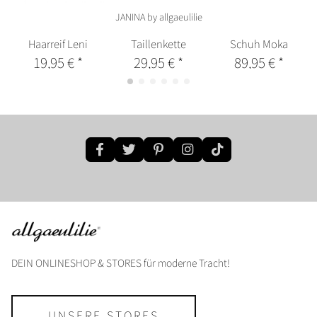
JANINA by allgaeulilie
Haarreif Leni
Taillenkette
Schuh Moka
19,95 €
*
29,95 €
*
89,95 €
*
DEIN ONLINESHOP & STORES für moderne Tracht!
UNSERE STORES