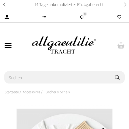
14 Tage unkompliziertes Rückgaberecht
0
Startseite
Accessoires
Tuecher & Schals