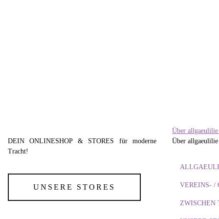
VRONIKAA
T-Shirt Bussi
57,95 €
*
Über allgaeulili
DEIN ONLINESHOP & STORES für moderne
Über allgaeulilie
Tracht!
ALLGAEULI
VEREINS- 
UNSERE STORES
ZWISCHEN 