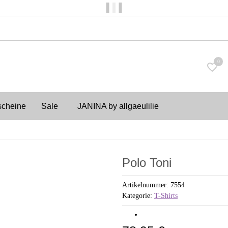
Versandkostenfrei ab 150€
0
scheine
Sale
JANINA by allgaeulilie
Polo Toni
Artikelnummer:
7554
Kategorie:
T-Shirts