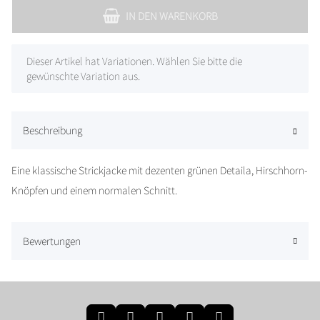
IN DEN WARENKORB
x
Dieser Artikel hat Variationen. Wählen Sie bitte die
gewünschte Variation aus.
Beschreibung
Eine klassische Strickjacke mit dezenten grünen Detaila, Hirschhorn-
Knöpfen und einem normalen Schnitt.
Bewertungen