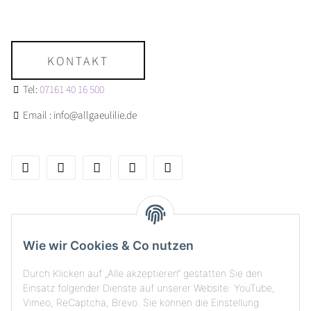
KONTAKT
Tel:
07161 40 16 500
Email : info@allgaeulilie.de
Über allgaeulilie
Wie wir Cookies & Co nutzen
Kundenservice
Durch Klicken auf „Alle akzeptieren“ gestatten Sie den
Versand, Rückgabe & Zahlungsarten
Einsatz folgender Dienste auf unserer Website: YouTube,
Vimeo, ReCaptcha, Brevo. Sie können die Einstellung